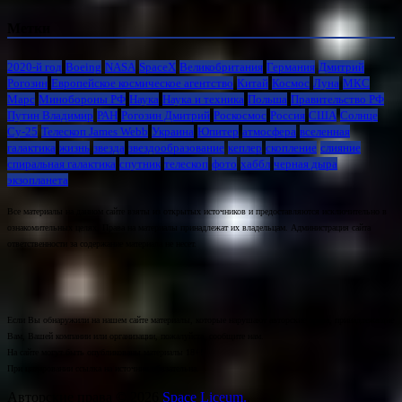
Метки
2020-й год
Boeing
NASA
SpaceX
Великобритания
Германия
Дмитрий
Рогозин
Европейское космическое агентство
Китай
Космос
Луна
МКС
Марс
Минoбороны РФ
Наука
Наука и техника
Польша
Правительство РФ
Путин Владимир
РАН
Рогозин Дмитрий
Роскосмос
Россия
США
Солнце
Су-25
Телескоп James Webb
Украина
Юпитер
атмосфера
вселенная
галактика
жизнь
звезда
звездообразование
кеплер
скопление
слияние
спиральная галактика
спутник
телескоп
фото
хаббл
черная дыра
экзопланета
Все материалы на данном сайте взяты из открытых источников и предоставляются исключительно в
ознакомительных целях. Права на материалы принадлежат их владельцам. Администрация сайта
ответственности за содержание материала не несет.
Если Вы обнаружили на нашем сайте материалы, которые нарушают авторские права, принадлежащие
Вам, Вашей компании или организации, пожалуйста, сообщите нам.
На сайте могут быть опубликованы материалы 18+!
При цитировании ссылка на источник обязательна.
Авторские права © 2026
Space Liceum.
.