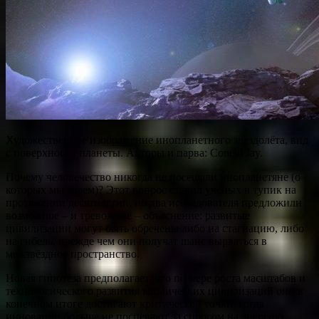
Художественное изображение инопланетного звездолёта, вид
с поверхности планеты. Авторы и парва: Coneyl Jay.
Почему человечество никогда не посещали инопланетяне (о
которых мы знаем)? Этот вопрос ставил учёных в тупик на
протяжении десятилетий, но два исследователя предложили
возможное – и тревожное – объяснение: развитые
цивилизации могут быть обречены либо на стагнацию, либо
на гибель, прежде чем они получат шанс вырваться в
межзвёздное пространство.
Новая гипотеза предполагает, что по мере роста масштабов и
технологического развития космических цивилизаций они в
конечном итоге достигают критической точки, когда
инновации больше не поспевают за спросом на энергию.