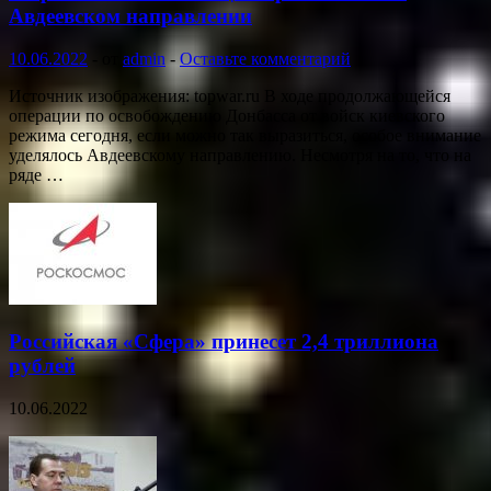
Авдеевском направлении
10.06.2022
-
от
admin
-
Оставьте комментарий
Источник изображения: topwar.ru В ходе продолжающейся
операции по освобождению Донбасса от войск киевского
режима сегодня, если можно так выразиться, особое внимание
уделялось Авдеевскому направлению. Несмотря на то, что на
ряде …
Российская «Сфера» принесет 2,4 триллиона
рублей
10.06.2022