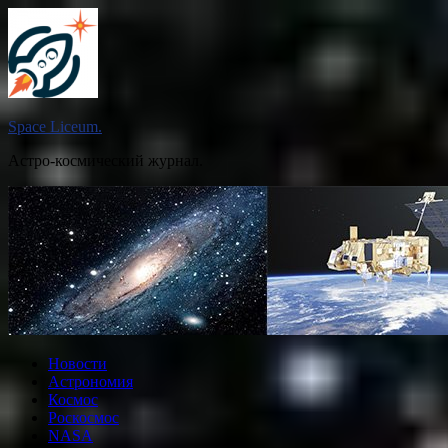
Перейти
к
содержимому
Space Liceum.
Астро-космический журнал.
Новости
Астрономия
Космос
Роскосмос
NASA