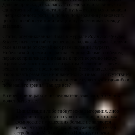
Дальше происходит коллапс. Исследователи заявили, что
единственный альтернативный путь – отказаться от модели
“непреклонного роста” в пользу поддержания равновесия,
ценой способности цивилизации путешествовать между
звёздами.
Статья, опубликованная 4 мая в журнале
Royal Society Open
Science
, пытается найти решение парадокса Ферми. Получив
своё название от случайных размышлений лауреата
Нобелевской премии по физике Энрико Ферми за обедом,
парадокс привлекает внимание к противоречию между
огромными масштабами и возрастом Вселенной – двумя
вещами, которые предполагают, что Вселенная должна
изобиловать развитой инопланетной жизнью – и отсутствием
доказательств того, что инопланетяне существуют где-либо в
поле нашего зрения. Так где все?
В своей новой работе исследователи заявляют, что у них
может быть ответ.
“Цивилизации либо гибнут из-за выгорания, либо
переориентируются на существование, в котором
космические путешествия больше не являются
целью, что затрудняет их обнаружение”, – сказал
астробиолог Майкл Вонг из Института науки