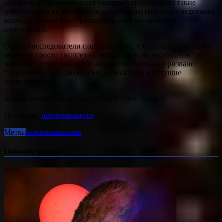
развитие и гармонию с окружающей средой. Хотя такие
цивилизации не могут полностью отказаться от исследования
космоса, они не будут расширять своё космическое
присутствие.
Однако исследователи подчёркивают, что их предположение
является просто гипотезой, основанной на наблюдении за
законами, управляющими жизнью на Земле, и призвано
“спровоцировать дискуссию, самоанализ и будущие
исследования”.
Больше информации: Royal Society Open Science
Источник:
universetoday.ru
Метки
вселенная
жизнь
Похожие записи