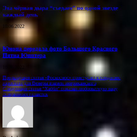
Эта чёрная дыра “съедает” по одной звезде
каждый день
10.06.2022
Юнона передала фото Большого Красного
Пятна Юпитера
10.06.2022
Навигация
Предыдущая статья
«Роскосмос» приступил к созданию
аэростата для Венеры взамен американского
по
Следующая статья
“Хаббл” показал любопытную пару
записям
спиральных галактик