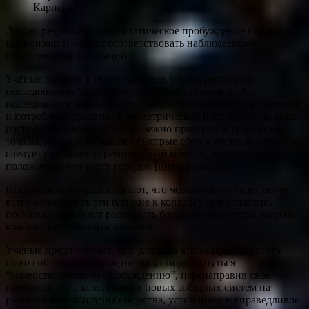
Карнеги.
Любой результат – гомеостатическое пробуждение или крах
цивилизации – будет соответствовать наблюдаемому
отсутствию цивилизаций.
Учёные пришли к своей гипотезе, изучая работы по
исследованию “сверхлинейного” роста городов. Эти
исследования показали, что города увеличиваются в размерах
и потребляют энергию в геометрической прогрессии по мере
роста их населения, что неизбежно приводит к кризисным
точкам, которые вызывают быстрые сбои в росте, за которыми
следует ещё более стремительный коллапс, который может
положить конец росту городов [цивилизаций].
Исследователи предполагают, что человечеству будет легче
всего обнаружить эти близкие к коллапсу цивилизации,
поскольку они будут рассеивать большое количество энергии
крайне неустойчивым образом.
Учёные предполагают, что, для того чтобы предотвратить
свою гибель, цивилизации могут подвергнуться
“гомеостатическому пробуждению”, перенаправив своё
производство с колонизации новых звёздных систем на
развитие благополучия общества, устойчивое и справедливое