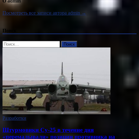
О admin
Посмотреть все записи автора admin →
Поиск
Найти:
Разработки
Штурмовики Су-25 в течение дня
«перемалывали» позиции противника на