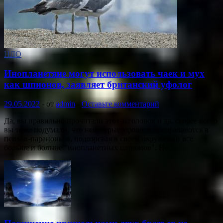
НЛО
Инопланетяне могут использовать чаек и мух
как шпионов, заявляет британский уфолог
29.05.2022
-
от
admin
-
Оставьте комментарий
Да, вы правильно прочитали этот заголовок и да, скорее всего
вы тоже подумали, что некоторые уфологи превращаются в
психов-параноиков, подозревая в своем окружении все
больше и больше "инопланетных шпионов". Но, …