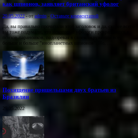
как шпионов, заявляет британский уфолог
29.05.2022
-
от
admin
-
Оставьте комментарий
Да, вы правильно прочитали этот заголовок и да, скорее всего
вы тоже подумали, что некоторые уфологи превращаются в
психов-параноиков, подозревая в своем окружении все
больше и больше "инопланетных шпионов". Но, …
Похищение пришельцами двух братьев из
Бразилии
29.05.2022