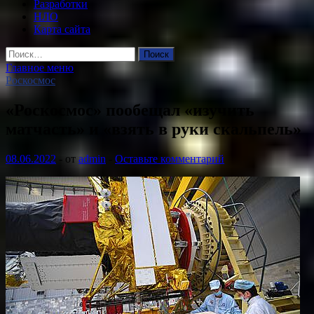
Разработки
НЛО
Карта сайта
Найти:
Главное меню
Роскосмос
«Роскосмос» пообещал «изучить
матчасть» и «взять в руки скальпель»
08.06.2022
-
от
admin
-
Оставьте комментарий