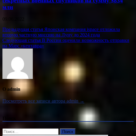
секретных военных спутников на сумму $834
млн
09.06.2022
Навигация
Предыдущая статья
Японская компания ispace отложила
вторую частную миссию на Луну до 2024 года
по
Следующая статья
В России оценили возможность отправки
записям
на Марс «кентавра»
О admin
Посмотреть все записи автора admin →
Поиск
Найти: