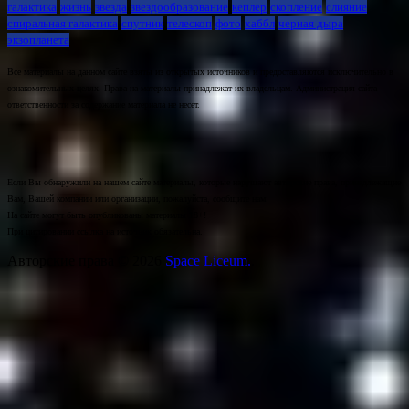
галактика
жизнь
звезда
звездообразование
кеплер
скопление
слияние
спиральная галактика
спутник
телескоп
фото
хаббл
черная дыра
экзопланета
Все материалы на данном сайте взяты из открытых источников и предоставляются исключительно в
ознакомительных целях. Права на материалы принадлежат их владельцам. Администрация сайта
ответственности за содержание материала не несет.
Если Вы обнаружили на нашем сайте материалы, которые нарушают авторские права, принадлежащие
Вам, Вашей компании или организации, пожалуйста, сообщите нам.
На сайте могут быть опубликованы материалы 18+!
При цитировании ссылка на источник обязательна.
Авторские права © 2026
Space Liceum.
.