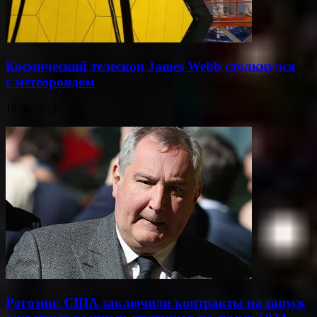
Космический телескоп James Webb столкнулся
с метеороидом
10.06.2022
Рогозин: США заключили контракты на запуск