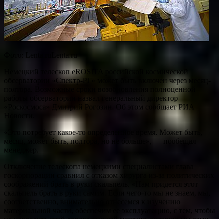
Фото: Lenta.ruLenta.ru
Немецкий телескоп eROSITA российской космической
обсерватории «Спектр-РГ» может быть включен через месяц-
полтора. Возможные сроки возобновления полноценной
работы обсерватории назвал генеральный директор
«Роскосмоса» Дмитрий Рогозин. Об этом сообщает РИА
Новости.
«Это потребует какое-то определенное время. Может быть,
месяц, может быть, полтора, но не больше», — пообещал
менеджер.
Отключение телескопа немецкими специалистами глава
госкорпорации сравнил с отказом хирурга из-за политических
соображений брать в руки скальпель. «Нам придется этот
скальпель брать в руки самим. Если чего-то мы не знаем, мы,
соответственно, внимательно отнесемся к изучению
материальной части, обеспечим ее эксплуатацию, с тем, чтобы