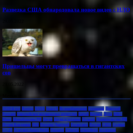
Разведка США обнародовала новое видео с НЛО
29.05.2022
Пришельцы могут превращаться в гигантских
сов
29.05.2022
Метки
2020-й год
Boeing
NASA
SpaceX
Великобритания
Германия
Дмитрий
Рогозин
Европейское космическое агентство
Китай
Космос
Луна
МКС
Марс
Минoбороны РФ
Наука
Наука и техника
Польша
Правительство РФ
Путин Владимир
РАН
Рогозин Дмитрий
Роскосмос
Россия
США
Солнце
Су-25
Телескоп James Webb
Украина
Юпитер
атмосфера
вселенная