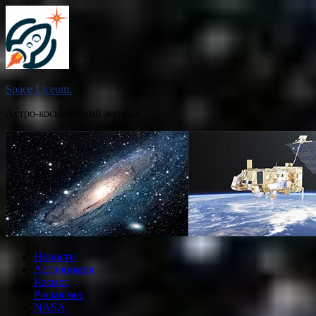
Перейти
к
содержимому
Space Liceum.
Астро-космический журнал.
Новости
Астрономия
Космос
Роскосмос
NASA