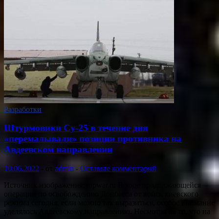
Разработки
Штурмовики Су-25 в течение дня
«перемалывали» позиции противника на
Авдеевском направлении
10.06.2022
-
от
admin
-
Оставьте комментарий
Источник изображения: topwar.ru В ходе продолжающейся
операции по освобождению Донбасса от войск киевского
режима сегодня, если можно так выразиться, особое внимание
уделялось Авдеевскому направлению. Несмотря на то, что на