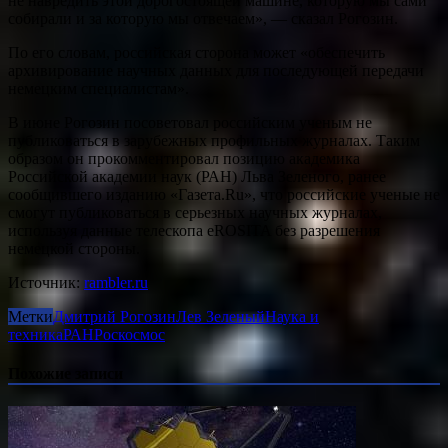
не навредить этой дорогостоящей машине, которую мы сами
собирали и за которую мы отвечаем», — сказал Рогозин.
По его словам, российская сторона может «обеспечить
архивирование научных данных для последующей передачи
немецким специалистам».
В июне Рогозин посоветовал российским ученым не
публиковаться в зарубежных профильных журналах. Таким
образом он прокомментировал позицию академика
Российской академии наук (РАН) Льва Зеленого, ранее
сообщившего изданию «Газета.Ru», что российские ученые не
смогут публиковаться в серьезных научных журналах,
используя данные телескопа eROSITA без разрешения
немецкой стороны.
Источник:
rambler.ru
Метки
Дмитрий Рогозин
Лев Зеленый
Наука и
техника
РАН
Роскосмос
Похожие записи