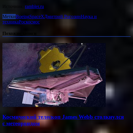
Источник:
rambler.ru
Метки
Boeing
SpaceX
Дмитрий Рогозин
Наука и
техника
Роскосмос
Похожие записи
Космический телескоп James Webb столкнулся
с метеороидом