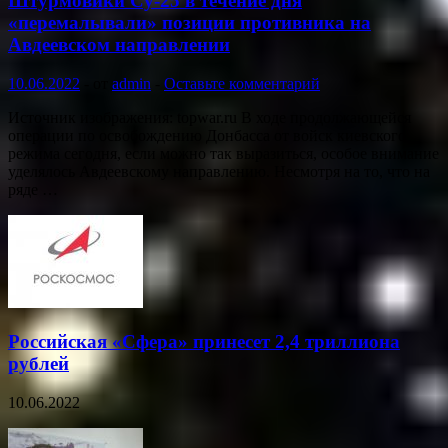
Штурмовики Су-25 в течение дня
«перемалывали» позиции противника на
Авдеевском направлении
10.06.2022
-
от
admin
-
Оставьте комментарий
Источник изображения: topwar.ru В ходе продолжающейся
операции по освобождению Донбасса от войск киевского
режима сегодня, если можно так выразиться, особое внимание
уделялось Авдеевскому направлению. Несмотря на то, что на
ряде …
Российская «Сфера» принесет 2,4 триллиона
рублей
10.06.2022