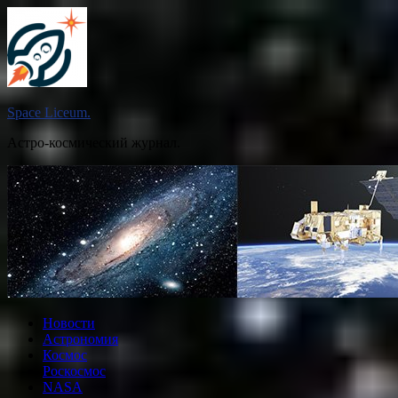
Перейти
к
содержимому
Space Liceum.
Астро-космический журнал.
Новости
Астрономия
Космос
Роскосмос
NASA