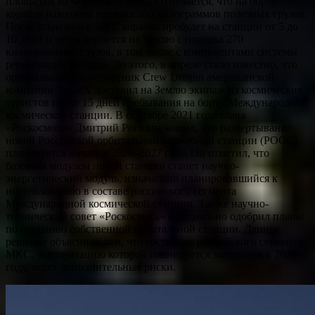
площадки во Флориде к МКС. Отмечается, что на борту
корабля находятся порядка 360 килограммов полезных грузов.
После стыковки с МКС корабль пробудет на станции от 5 до
10 дней и затем вернется на Землю с порядка 270
килограммами грузов, в том числе с компонентами системы
регенерации воздуха. До этого, в апреле стало известно, что
орбитальный транспортник Crew Dragon американской
компании SpaceX доставил на Землю экипаж из космических
туристов после 15 дней пребывания на борту Международной
космической станции. В сентябре 2021 года глава
«Роскосмоса» Дмитрий Рогозин заявил, что развертывание
новой Российской орбитальной служебной станции (РОСС)
планируется начать в 2026–2027 году. Он отметил, что
базовым модулем новой станции станет научно-
энергетический модуль, изначально планировавшийся к
использованию в составе российского сегмента
Международной космической станции. Также научно-
технический совет «Роскосмоса» официально одобрил планы
по созданию собственной орбитальной станции. Данное
решение объяснили тем, что состояние российского сегмента
МКС, эксплуатацию которой планируется завершить в 2028
году, несет дополнительные риски.