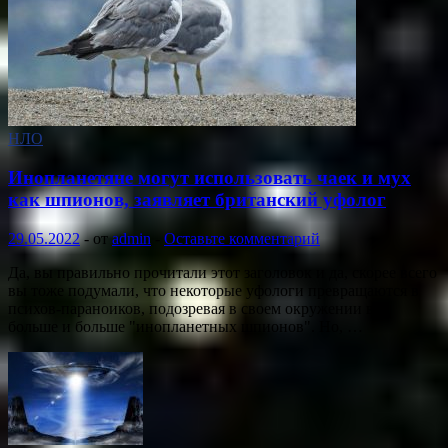
НЛО
Инопланетяне могут использовать чаек и мух
как шпионов, заявляет британский уфолог
29.05.2022
-
от
admin
-
Оставьте комментарий
Да, вы правильно прочитали этот заголовок и да, скорее всего
вы тоже подумали, что некоторые уфологи превращаются в
психов-параноиков, подозревая в своем окружении все
больше и больше "инопланетных шпионов". Но, …