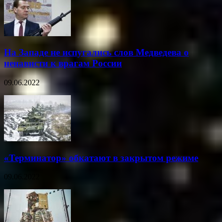
На Западе не испугались слов Медведева о
ненависти к врагам России
09.06.2022
«Терминатор» обкатают в закрытом режиме
09.06.2022