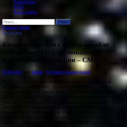
Разработки
НЛО
Карта сайта
Найти:
Главное меню
Роскосмос
Китай осуществил запуск корабля
«Шэньчжоу-14» с космонавтами
к орбитальной станции – СМИ
05.06.2022
-
от
admin
-
Оставьте комментарий
Китай осуществил запуск космического пилотируемого
корабля «Шэньчжоу-14». Трансляцию вело Центральное
телевидение Китая. Запуск был осуществлен с космодрома
Цзюцюань на севере страны. В экипаж вошли двое мужчин –
Чэнь Дун (командир) и Цай Сюйчжэ, а также женщина по
имени Лю Ян. Как ожидается, тайконавты пробудут на
станции около шести месяцев. Ранее сообщалось, что
разработанный компанией Boeing космический корабль
Starliner с помощью ракеты-носителя Atlas V стартовал с