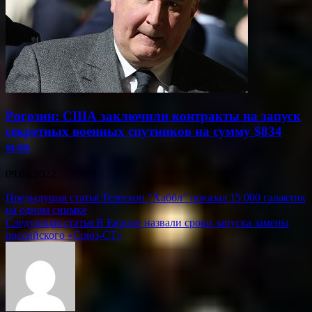
Рогозин: США заключили контракты на запуск
секретных военных спутников на сумму $834
млн
09.06.2022
Навигация
Предыдущая статья
Телескоп “Хаббл” показал 15 000 галактик
на одном снимке
по
Следующая статья
В Европе назвали сроки запуска замены
записям
российского «Союз-СТ»