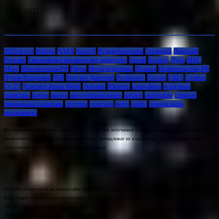
29.05.2022
Метки
2020-й год
Boeing
NASA
SpaceX
Великобритания
Германия
Дмитрий
Рогозин
Европейское космическое агентство
Китай
Космос
Луна
МКС
Марс
Минoбороны РФ
Наука
Наука и техника
Польша
Правительство РФ
Путин Владимир
РАН
Рогозин Дмитрий
Роскосмос
Россия
США
Солнце
Су-25
Телескоп James Webb
Украина
Юпитер
атмосфера
вселенная
галактика
жизнь
звезда
звездообразование
кеплер
скопление
слияние
спиральная галактика
спутник
телескоп
фото
хаббл
черная дыра
экзопланета
Все материалы на данном сайте взяты из открытых источников и предоставляются исключительно в
ознакомительных целях. Права на материалы принадлежат их владельцам. Администрация сайта
ответственности за содержание материала не несет.
Если Вы обнаружили на нашем сайте материалы, которые нарушают авторские права, принадлежащие
Вам, Вашей компании или организации, пожалуйста, сообщите нам.
На сайте могут быть опубликованы материалы 18+!
При цитировании ссылка на источник обязательна.