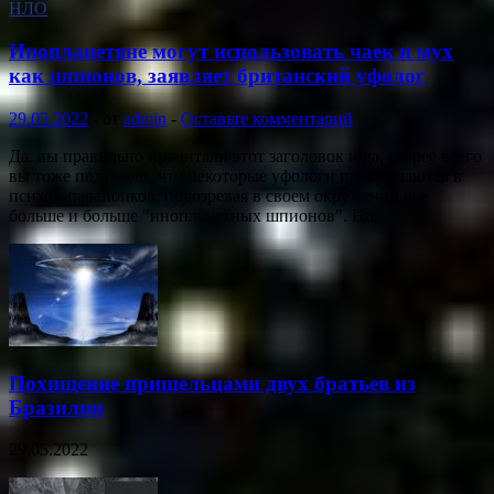
НЛО
Инопланетяне могут использовать чаек и мух
как шпионов, заявляет британский уфолог
29.05.2022
-
от
admin
-
Оставьте комментарий
Да, вы правильно прочитали этот заголовок и да, скорее всего
вы тоже подумали, что некоторые уфологи превращаются в
психов-параноиков, подозревая в своем окружении все
больше и больше "инопланетных шпионов". Но, …
Похищение пришельцами двух братьев из
Бразилии
29.05.2022