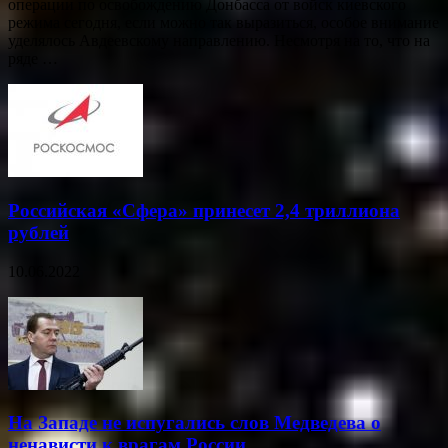
операции по освобождению Донбасса от войск киевского
режима сегодня, если можно так выразиться, особое внимание
уделялось Авдеевскому направлению. Несмотря на то, что на
ряде …
Российская «Сфера» принесет 2,4 триллиона
рублей
10.06.2022
На Западе не испугались слов Медведева о
ненависти к врагам России