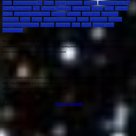
Марс
Минoбороны РФ
Наука
Наука и техника
Польша
Правительство РФ
Путин Владимир
РАН
Рогозин Дмитрий
Роскосмос
Россия
США
Солнце
Су-25
Телескоп James Webb
Украина
Юпитер
атмосфера
вселенная
галактика
жизнь
звезда
звездообразование
кеплер
скопление
слияние
спиральная галактика
спутник
телескоп
фото
хаббл
черная дыра
экзопланета
Все материалы на данном сайте взяты из открытых источников и предоставляются исключительно в
ознакомительных целях. Права на материалы принадлежат их владельцам. Администрация сайта
ответственности за содержание материала не несет.
Если Вы обнаружили на нашем сайте материалы, которые нарушают авторские права, принадлежащие
Вам, Вашей компании или организации, пожалуйста, сообщите нам.
На сайте могут быть опубликованы материалы 18+!
При цитировании ссылка на источник обязательна.
Авторские права © 2026
Space Liceum.
.