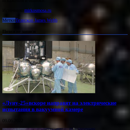
искажения и ошибки.
Источник:
mirkosmosa.ru
Метки
Телескоп James Webb
Похожие записи
«Луну-25»вскоре направят на электрические
испытания в вакуумной камере
09.06.2022