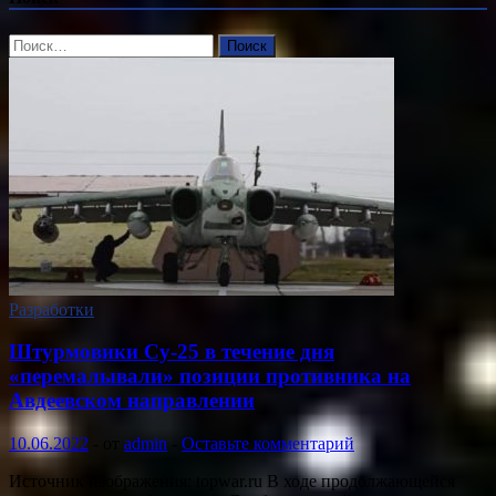
Найти:
Разработки
Штурмовики Су-25 в течение дня
«перемалывали» позиции противника на
Авдеевском направлении
10.06.2022
-
от
admin
-
Оставьте комментарий
Источник изображения: topwar.ru В ходе продолжающейся