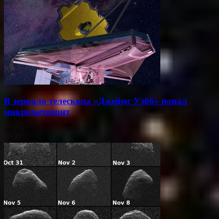
В зеркало телескопа «Джеймс Уэбб» попал
микрометеорит
09.06.2022