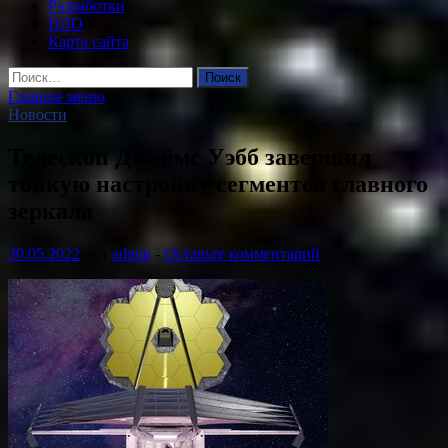
Разработки
НЛО
Карта сайта
Найти:
Главное меню
Новости
Телескоп Джеймс Уэбб завершил
тонкую настройку сегментов главного
зеркала
30.05.2022
-
от
admin
-
Оставьте комментарий