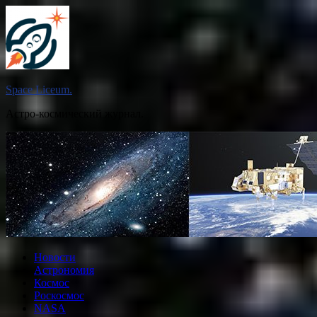
Перейти
к
содержимому
Space Liceum.
Астро-космический журнал.
Новости
Астрономия
Космос
Роскосмос
NASA