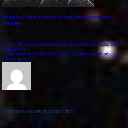
Южная Корея отменила миссию к астероиду
Апофис
08.06.2022
Навигация
Предыдущая статья
Илон Маск назвал демократов «партией
ненависти»
по
Следующая статья
Ровер Perseverance взял восьмой образец
записям
грунта на Марсе
О admin
Посмотреть все записи автора admin →
Поиск