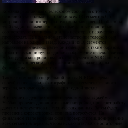
Команда работающая с телескопом сообщила о том, что
основной этап тонкой настройки всех 18 сегментов 6,5-
метрового главного зеркала телескопа завершен. Проблем на
этой стадии не выявлено, и входные данные полностью
соответствуют спецификации, а в некоторых параметрах ее
превосходят. На начальном этапе настройки телескоп был
направлен на одну из звезд. Каждый из 18 сегментов
наблюдал ее отдельно. Затем они смещались таким образом,
чтобы телескоп получил единое изображение целевой звезды.
Наблюдения контролировались инструментом NIRCam. На
все еще техническом изображении звезды даже видны
фоновые далекие галактики.
Также с помощью специальной линзы NIRCam сделал
своеобразное селфи, сфотографировав сегменты главного
зеркала, которые собирают свет от одной звезды.
В течение следующих шести недель команда «Джеймса
Уэбба» проведет дополнительные настройки, проверит работу
других инструментов на технических данных. Затем будет
проведена корректировка, если она потребуется. На
финальном этапе команда снова проверит позиционирование
всех сегментов зеркала, чтобы исключить любые остаточные