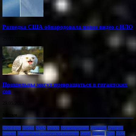
Разведка США обнародовала новое видео с НЛО
29.05.2022
Пришельцы могут превращаться в гигантских
сов
29.05.2022
Метки
2020-й год
Boeing
NASA
SpaceX
Великобритания
Германия
Дмитрий
Рогозин
Европейское космическое агентство
Китай
Космос
Луна
МКС