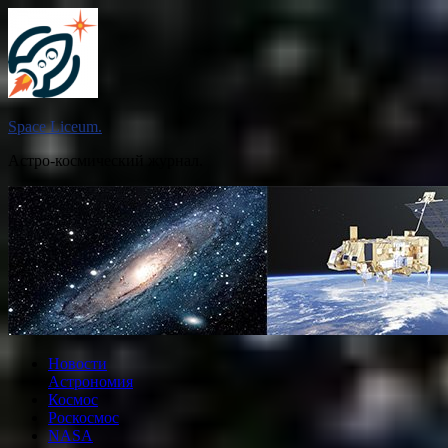
Перейти
к
содержимому
Space Liceum.
Астро-космический журнал.
Новости
Астрономия
Космос
Роскосмос
NASA