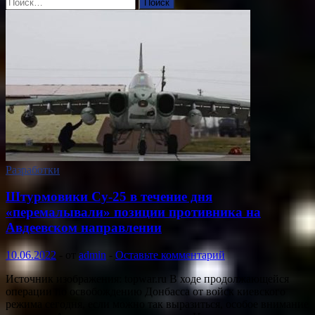
Найти:
Разработки
Штурмовики Су-25 в течение дня
«перемалывали» позиции противника на
Авдеевском направлении
10.06.2022
-
от
admin
-
Оставьте комментарий
Источник изображения: topwar.ru В ходе продолжающейся
операции по освобождению Донбасса от войск киевского
режима сегодня, если можно так выразиться, особое внимание