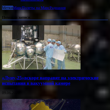
Метки
Марс
Полеты на Марс
Радиация
Похожие записи
«Луну-25»вскоре направят на электрические
испытания в вакуумной камере
09.06.2022