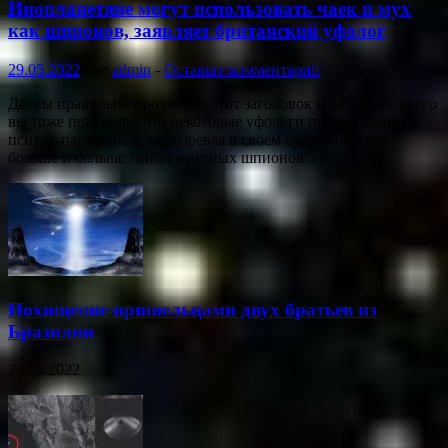
Инопланетяне могут использовать чаек и мух
как шпионов, заявляет британский уфолог
29.05.2022
-
от
admin
-
Оставьте комментарий
Да, вы правильно прочитали этот заголовок и да, скорее всего
вы тоже подумали, что некоторые уфологи превращаются в
психов-параноиков, подозревая в своем окружении все
больше и больше "инопланетных шпионов". Но, …
Похищение пришельцами двух братьев из
Бразилии
29.05.2022