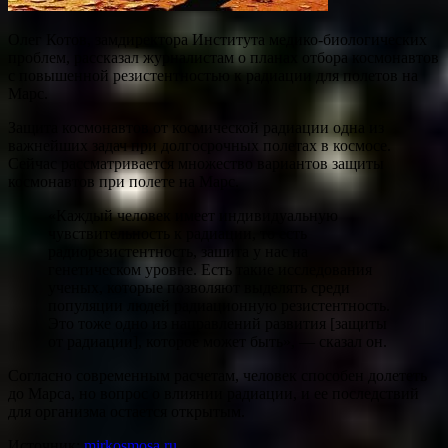
Олег Котов, замдиректора Института медико-биологических
проблем, рассказал журналистам о планах отбора космонавтов
с повышенной резистентностью к радиации для полетов на
Марс.
Защита космонавтов от космической радиации одна из
важнейших задач при долгосрочных полетах в космосе.
Сейчас рассматривается множество вариантов защиты
космонавтов при полете на Марс.
«Каждый человек имеет индивидуальную
чувствительность к радиации, то есть
радиорезистентность, зашита у нас на
генетическом уровне. Есть такие исследования
ученых, которые позволяют выделять среди
популяции людей радиационную резистентность.
Это тоже одно из направлений развития [защиты
от радиации], которое может быть», — сказал он.
Согласно современным расчетам, человек способен долететь
до Марса, но вопрос о влиянии радиации, и ее последствий
для организма остается открытым.
Источник:
mirkosmosa.ru