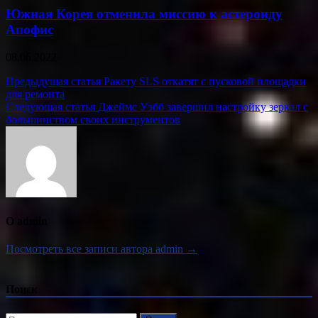
Южная Корея отменила миссию к астероиду
Апофис
08.06.2022
Навигация
Предыдущая статья
Ракету SLS откатят с пусковой площадки
для ремонта
по
Следующая статья
Джеймс Уэбб завершил настройку зеркал с
записям
большинством своих инструментов
О admin
Посмотреть все записи автора admin →
Поиск