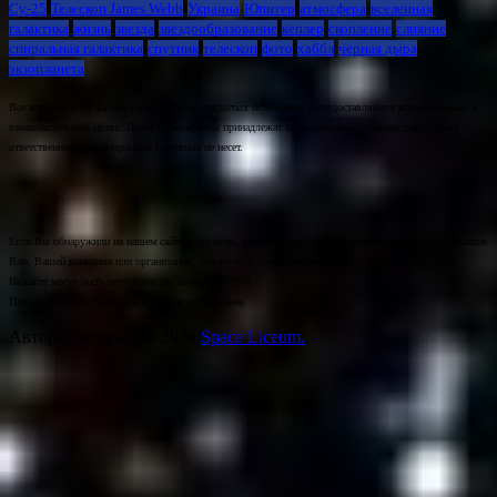
Су-25
Телескоп James Webb
Украина
Юпитер
атмосфера
вселенная
галактика
жизнь
звезда
звездообразование
кеплер
скопление
слияние
спиральная галактика
спутник
телескоп
фото
хаббл
черная дыра
экзопланета
Все материалы на данном сайте взяты из открытых источников и предоставляются исключительно в
ознакомительных целях. Права на материалы принадлежат их владельцам. Администрация сайта
ответственности за содержание материала не несет.
Если Вы обнаружили на нашем сайте материалы, которые нарушают авторские права, принадлежащие
Вам, Вашей компании или организации, пожалуйста, сообщите нам.
На сайте могут быть опубликованы материалы 18+!
При цитировании ссылка на источник обязательна.
Авторские права © 2026
Space Liceum.
.