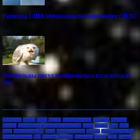
Разведка США обнародовала новое видео с НЛО
29.05.2022
Пришельцы могут превращаться в гигантских
сов
29.05.2022
Метки
2020-й год
Boeing
NASA
SpaceX
Великобритания
Германия
Дмитрий
Рогозин
Европейское космическое агентство
Китай
Космос
Луна
МКС
Марс
Минoбороны РФ
Наука
Наука и техника
Польша
Правительство РФ
Путин Владимир
РАН
Рогозин Дмитрий
Роскосмос
Россия
США
Солнце