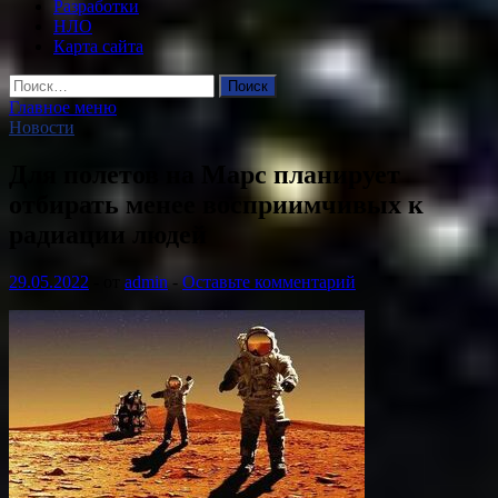
Разработки
НЛО
Карта сайта
Найти:
Главное меню
Новости
Для полетов на Марс планирует
отбирать менее восприимчивых к
радиации людей
29.05.2022
-
от
admin
-
Оставьте комментарий