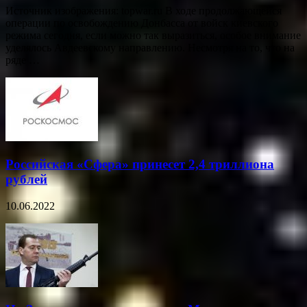
Источник изображения: topwar.ru В ходе продолжающейся
операции по освобождению Донбасса от войск киевского
режима сегодня, если можно так выразиться, особое внимание
уделялось Авдеевскому направлению. Несмотря на то, что на
ряде …
Российская «Сфера» принесет 2,4 триллиона
рублей
10.06.2022