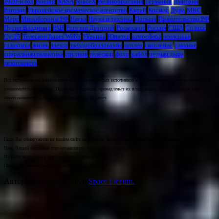
2020-й год
Boeing
NASA
SpaceX
Великобритания
Германия
Дмитрий
Рогозин
Европейское космическое агентство
Китай
Космос
Луна
МКС
Марс
Минoбороны РФ
Наука
Наука и техника
Польша
Правительство РФ
Путин Владимир
РАН
Рогозин Дмитрий
Роскосмос
Россия
США
Солнце
Су-25
Телескоп James Webb
Украина
Юпитер
атмосфера
вселенная
галактика
жизнь
звезда
звездообразование
кеплер
скопление
слияние
спиральная галактика
спутник
телескоп
фото
хаббл
черная дыра
экзопланета
Все материалы на данном сайте взяты из открытых источников и предоставляются исключительно в
ознакомительных целях. Права на материалы принадлежат их владельцам. Администрация сайта
ответственности за содержание материала не несет.
Если Вы обнаружили на нашем сайте материалы, которые нарушают авторские права, принадлежащие
Вам, Вашей компании или организации, пожалуйста, сообщите нам.
На сайте могут быть опубликованы материалы 18+!
При цитировании ссылка на источник обязательна.
Авторские права © 2026
Space Liceum.
.