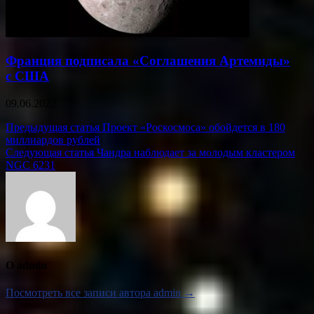
Франция подписала «Соглашения Артемиды»
с США
09.06.2022
Навигация
Предыдущая статья
Проект «Роскосмоса» обойдется в 180
миллиардов рублей
по
Следующая статья
Чандра наблюдает за молодым кластером
записям
NGC 6231
О admin
Посмотреть все записи автора admin →