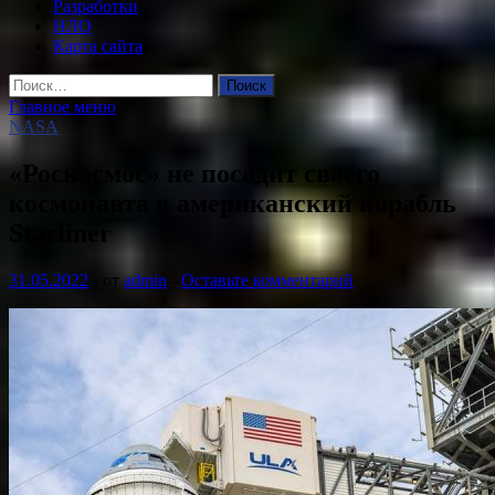
Разработки
НЛО
Карта сайта
Найти:
Главное меню
NASA
«Роскосмос» не посадит своего
космонавта в американский корабль
Starliner
31.05.2022
-
от
admin
-
Оставьте комментарий