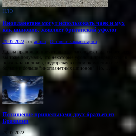
НЛО
Инопланетяне могут использовать чаек и мух
как шпионов, заявляет британский уфолог
29.05.2022
-
от
admin
-
Оставьте комментарий
Да, вы правильно прочитали этот заголовок и да, скорее всего
вы тоже подумали, что некоторые уфологи превращаются в
психов-параноиков, подозревая в своем окружении все
больше и больше "инопланетных шпионов". Но, …
Похищение пришельцами двух братьев из
Бразилии
29.05.2022