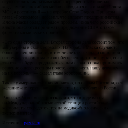
осуществлять так называемые «перекрестные полеты» —
когда американский космонавт находится в экипаже «Союза
МС», а российский — на корабле Crew Dragon. При этом
глава «Роскосмоса» добавил, что аппарат предпринимателя
Илона Маска обладает рядом проблем, из-за чего российские
власти опасаются принимать предложение США о таком
формате космических полетов.
«Это одна сторона дела. Вторая сторона дела состоит том, что
мы уверены в своих кораблях. На корабле Маска случаются
большие неприятности, в том числе отказ канализационной
системы , это система жизнеобеспечения, это не шутки, если
эти отказы будут продолжаться, нам сложно пока принимать
решение о перекрестном полете, отправлять нашу девушку
на их корабль», — сказал глава корпорации.
Также у американских космонавтов, по словам Рогозина, есть
желание «не терять навыки полета» на кораблях из России.
Ранее в «Роскосмосе»
рассказали
, что в ходе вахты
на Международной космической станции российские
космонавты сосредоточатся на медико-биологических
экспериментах.
Источник:
gazeta.ru