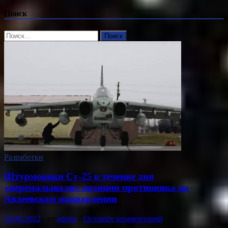
Поиск
Найти:
Разработки
Штурмовики Су-25 в течение дня
«перемалывали» позиции противника на
Авдеевском направлении
10.06.2022
-
от
admin
-
Оставьте комментарий