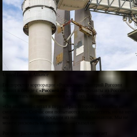
United Launch Alliance
Гендиректор корпорации «Роскосмос» Дмитрий Рогозин
заявил в беседе с
«Россией 24»
, что космонавты из России не
будут летать на американских кораблях Boeing Starliner.
«Он аварийно слетал в первый раз. Второй раз вообще не
смог летать. Сейчас они попытаются его запустить, но на него
мы точно никого не посадим из наших космонавтов. Мы не
можем рисковать их жизнями», — сказал он.
Рогозин рассказал, что NASA активно предлагает