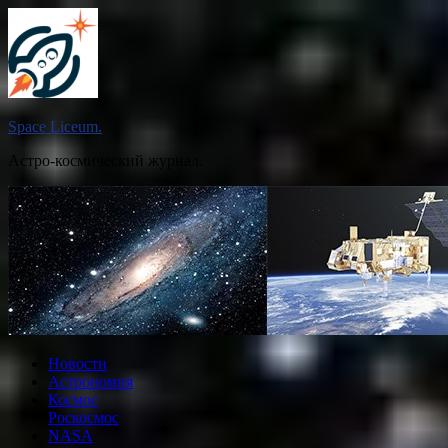
Перейти
к
содержимому
Space Liceum.
Астро-космический журнал.
Новости
Астрономия
Космос
Роскосмос
NASA