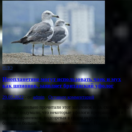
НЛО
Инопланетяне могут использовать чаек и мух
как шпионов, заявляет британский уфолог
29.05.2022
-
от
admin
-
Оставьте комментарий
Да, вы правильно прочитали этот заголовок и да, скорее всего
вы тоже подумали, что некоторые уфологи превращаются в
психов-параноиков, подозревая в своем окружении все
больше и больше "инопланетных шпионов". Но, …