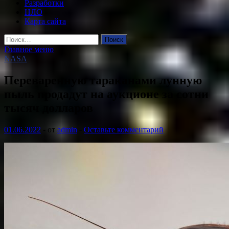
Разработки
НЛО
Карта сайта
Найти:
Главное меню
NASA
Переваренную тараканами лунную
пыль продадут на аукционе за сотни
тысяч долларов
01.06.2022
-
от
admin
-
Оставьте комментарий