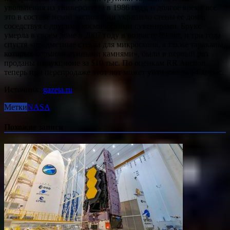
увольнения из университета в 1986 году, и долгое время все
это в составе некой экспозиции украшало стены ее дома,
соседствуя с другими космическими сувенирами. Брукс
умерла в своем доме в 2007 году в возрасте 89 лет, и три года
спустя «предметные стекла для микроскопа, а также тараканы,
которых кормили лунными камнями», были в первый раз
проданы на аукционе за $10 тыс. По оценкам RR Auction,
теперь при перепродаже этот лот может уйти уже за $400 тыс.
Источник:
gazeta.ru
Метки
NASA
Похожие записи