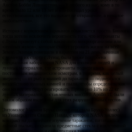
Auction Бобби Ливингстон. — У любого из нас, кому в то
время было 12 или 13 лет и кто посещал уроки
естествознания, все это вызывает не отвращение, а немалое
любопытство».
История с кормлением тараканов объясняется просто. Биологи
тогда хотели исключить вероятность того, что астронавты
с Луны привезут с собой какие-либо микроорганизмы или
«лунных жуков», которые станут угрожать жизни на всей
Земле. Экипаж помещали в карантин на 21 день, начиная
с момента их старта с Луны, была также построена
специальная лаборатория NASA для изоляции людей и
лунных материалов, где астронавты подвергались
постоянным медицинским осмотрам, в то время, как целый
зверинец — от рыб и мышей до тараканов — подвергался
воздействию лунных камней и пыли, чтобы определить, как
они на все это будут реагировать. Примерно 10% из 22 кг
лунных материалов, доставленных миссией Apollo 11, были
таким образом выделены для этих разрушительных тестов.
Энтомолог Марион Брукс (позже она стала Брукс-Уоллес)
из Университета Святого Павла, с которой NASA заключило
контракт на дальнейшее изучение тараканов, питавшихся
лунной пылью, сохранила предметные стекла с извлеченной
из тараканов пылью и сами трупики тараканов после