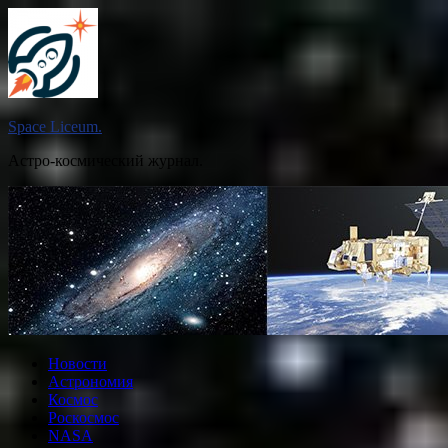
Перейти
к
содержимому
Space Liceum.
Астро-космический журнал.
Новости
Астрономия
Космос
Роскосмос
NASA