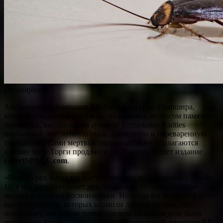
Depositphotos
Американская компания RR Auction из Нью-Гэмпшира,
которая специализируется на связанных с космосом памятных
предметах, выставила на аукцион Remarkable Rarities
необычный лот: лунную пыль, съеденную и переваренную
тараканами. Сами мертвые тараканы также прилагаются
к этому лоту. Торги продлятся до 23 июня, пишет издание
collectSPACE.com
.
«Всякий раз, когда мы выставляем что-то, связанное с Apollo
11, у нас перехватывает дух, поскольку это самая важная
миссия в истории космонавтики. Но когда вы получаете нечто
вроде тараканов, которых кормили лунной пылью, это
показывает, насколько разнообразной на самом деле была
программа Apollo, — говорит исполнительный директор RR