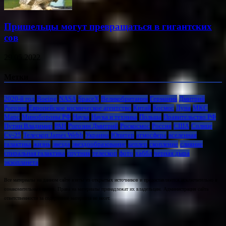
Пришельцы могут превращаться в гигантских
сов
29.05.2022
Метки
2020-й год
Boeing
NASA
SpaceX
Великобритания
Германия
Дмитрий
Рогозин
Европейское космическое агентство
Китай
Космос
Луна
МКС
Марс
Минoбороны РФ
Наука
Наука и техника
Польша
Правительство РФ
Путин Владимир
РАН
Рогозин Дмитрий
Роскосмос
Россия
США
Солнце
Су-25
Телескоп James Webb
Украина
Юпитер
атмосфера
вселенная
галактика
жизнь
звезда
звездообразование
кеплер
скопление
слияние
спиральная галактика
спутник
телескоп
фото
хаббл
черная дыра
экзопланета
Все материалы на данном сайте взяты из открытых источников и предоставляются исключительно в
ознакомительных целях. Права на материалы принадлежат их владельцам. Администрация сайта
ответственности за содержание материала не несет.