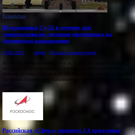
Разработки
Штурмовики Су-25 в течение дня
«перемалывали» позиции противника на
Авдеевском направлении
10.06.2022
-
от
admin
-
Оставьте комментарий
Источник изображения: topwar.ru В ходе продолжающейся
операции по освобождению Донбасса от войск киевского
режима сегодня, если можно так выразиться, особое внимание
уделялось Авдеевскому направлению. Несмотря на то, что на
ряде …
Российская «Сфера» принесет 2,4 триллиона