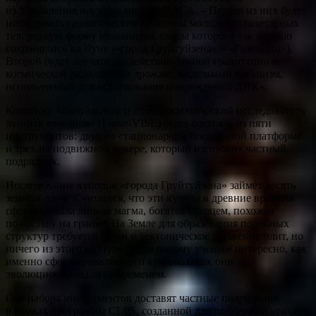
из Управления научных миссий НАСА. – Первая из них будет
исследовать геологические процессы молодых планетарных
тел, редкую форму вулканизма, следы которого так хорошо
сохранились на Луне («город Груйтуйзена» – «Газета.Ru»).
Второй будет изучать воздействие лунной гравитации и
космической радиации на дрожжи, модельный организм,
используемый для исследования повреждений ДНК».
Комплекс «Визуальный и спектроскопический исследователь
лунных вулканов» (Lunar-VISE) будет состоять из пяти
инструментов: двух на стационарной посадочной платформе
и трех на подвижном ровере, который изготовит частный
подрядчик.
Исследование куполов «города Груйтуйзена» займет десять
земных дней. Считается, что эти купола в древние времена
сформировала липкая магма, богатая кварцем, похожая
по составу на гранит. На Земле для образования подобных
структур требуется океан и тектоническое движение плит, но
ничего из этого на Луне нет, и потому ученым интересно, как
именно сформировались эти купола, и как они
эволюционировали со временем.
Оба набора инструментов доставят частные подрядчики
в рамках программы CLPS, созданной для поддержки миссии