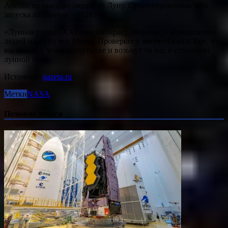
Artemis по высадке людей на Луну. Ориентировочная дата
запуска аппаратов – 2026 год.
«Лунная гонка» XXI века набирает обороты, и возвращение
людей на Луну все ближе. Проверьте в
тесте
«Газеты.Ru», что
вы знаете о земном спутнике и возьмут ли вас в строители
лунной базы.
Источник:
gazeta.ru
Метки
NASA
Похожие записи