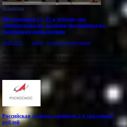
Разработки
Штурмовики Су-25 в течение дня
«перемалывали» позиции противника на
Авдеевском направлении
10.06.2022
-
от
admin
-
Оставьте комментарий
Источник изображения: topwar.ru В ходе продолжающейся
операции по освобождению Донбасса от войск киевского
режима сегодня, если можно так выразиться, особое внимание
уделялось Авдеевскому направлению. Несмотря на то, что на
ряде …
Российская «Сфера» принесет 2,4 триллиона
рублей