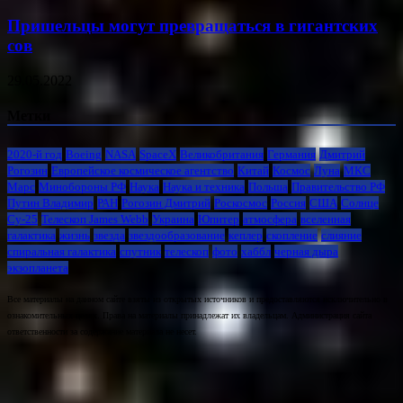
Пришельцы могут превращаться в гигантских
сов
29.05.2022
Метки
2020-й год
Boeing
NASA
SpaceX
Великобритания
Германия
Дмитрий
Рогозин
Европейское космическое агентство
Китай
Космос
Луна
МКС
Марс
Минoбороны РФ
Наука
Наука и техника
Польша
Правительство РФ
Путин Владимир
РАН
Рогозин Дмитрий
Роскосмос
Россия
США
Солнце
Су-25
Телескоп James Webb
Украина
Юпитер
атмосфера
вселенная
галактика
жизнь
звезда
звездообразование
кеплер
скопление
слияние
спиральная галактика
спутник
телескоп
фото
хаббл
черная дыра
экзопланета
Все материалы на данном сайте взяты из открытых источников и предоставляются исключительно в
ознакомительных целях. Права на материалы принадлежат их владельцам. Администрация сайта
ответственности за содержание материала не несет.