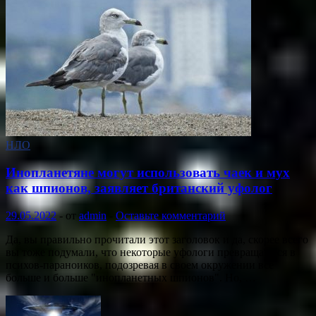
НЛО
Инопланетяне могут использовать чаек и мух
как шпионов, заявляет британский уфолог
29.05.2022
-
от
admin
-
Оставьте комментарий
Да, вы правильно прочитали этот заголовок и да, скорее всего
вы тоже подумали, что некоторые уфологи превращаются в
психов-параноиков, подозревая в своем окружении все
больше и больше "инопланетных шпионов". Но, …