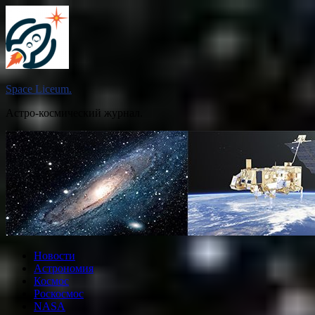
Перейти
к
содержимому
Space Liceum.
Астро-космический журнал.
Новости
Астрономия
Космос
Роскосмос
NASA