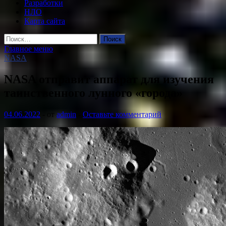
Разработки
НЛО
Карта сайта
Найти:
Главное меню
NASA
NASA отправит аппарат для изучения
таинственного лунного «города»
04.06.2022
-
от
admin
-
Оставьте комментарий