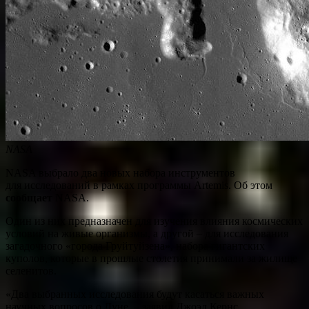
NASA
NASA выбрало два новых набора инструментов
для исследований в рамках программы Artemis. Об этом
сообщает
NASA.
Один из них предназначен для изучения влияния космических
условий на живые организмы, а другой – для исследования
загадочного «города Груйтуйзена», набора гигантских
куполов, которые в прошлые столетия принимали за жилище
селенитов.
«Два выбранных исследования будут касаться важных
научных вопросов о Луне, – заявил Джоэл Кернс