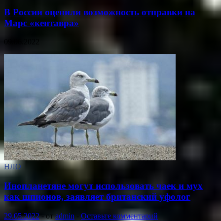
В России оценили возможность отправки на
Марс «кентавра»
09.06.2022
НЛО
Инопланетяне могут использовать чаек и мух
как шпионов, заявляет британский уфолог
29.05.2022
-
от
admin
-
Оставьте комментарий