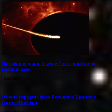
Эта чёрная дыра “съедает” по одной звезде
каждый день
10.06.2022
Юнона передала фото Большого Красного
Пятна Юпитера