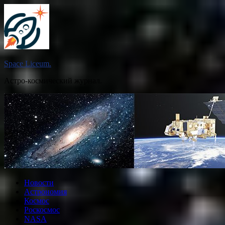
Перейти
к
содержимому
Space Liceum.
Астро-космический журнал.
Новости
Астрономия
Космос
Роскосмос
NASA