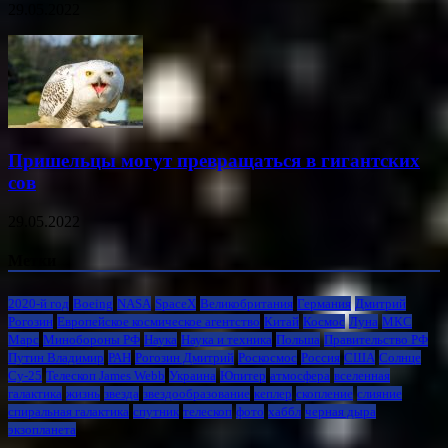
29.05.2022
Пришельцы могут превращаться в гигантских
сов
29.05.2022
Метки
2020-й год
Boeing
NASA
SpaceX
Великобритания
Германия
Дмитрий
Рогозин
Европейское космическое агентство
Китай
Космос
Луна
МКС
Марс
Минoбороны РФ
Наука
Наука и техника
Польша
Правительство РФ
Путин Владимир
РАН
Рогозин Дмитрий
Роскосмос
Россия
США
Солнце
Су-25
Телескоп James Webb
Украина
Юпитер
атмосфера
вселенная
галактика
жизнь
звезда
звездообразование
кеплер
скопление
слияние
спиральная галактика
спутник
телескоп
фото
хаббл
черная дыра
экзопланета