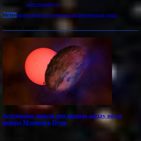
Источник:
universetoday.ru
Метки
видео
гамма-источник
жизнь
Земля
черная дыра
Похожие записи
Астрономы нашли мигающую звезду возле
центра Млечного Пути
10.06.2022