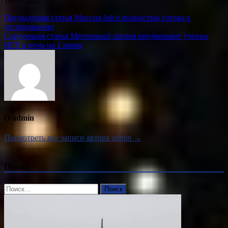
10.06.2022
Навигация
Предыдущая статья
Миссия Juice полностью готова к
тестированию
по
Следующая статья
Метеорный шторм предвещают ученые
записям
НГУ в ночь на 1 июня
О admin
Посмотреть все записи автора admin →
Поиск
Найти: