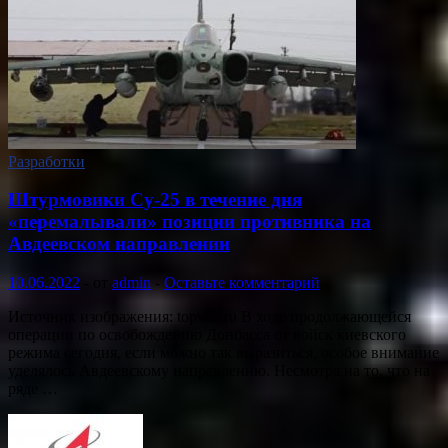
Разработки
Штурмовики Су-25 в течение дня
«перемалывали» позиции противника на
Авдеевском направлении
10.06.2022
-
от
admin
-
Оставьте комментарий
Источник изображения: topwar.ru В ходе продолжающейся
операции по освобождению Донбасса от войск киевского
режима сегодня, если можно так выразиться, особое внимание
уделялось Авдеевскому направлению. Несмотря на то, что на
ряде …