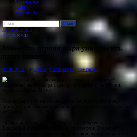
Разработки
НЛО
Карта сайта
Найти:
Главное меню
Астрономия
Может ли чёрная дыра уничтожить
нашу планету?
01.06.2022
-
от
admin
-
Оставьте комментарий
Массивная чёрная дыра в центре спиральной галактики.
Авторы и права: NASA.
Чёрная дыра действительно могла бы уничтожить нашу
цивилизацию, сформировавшись даже в сотнях световых лет
от Земли.
Представьте себе луч энергии, который путешествует по всей
Вселенной и уничтожает всё на своём пути. Это может
звучать как научная фантастика, но такие пучки энергии на