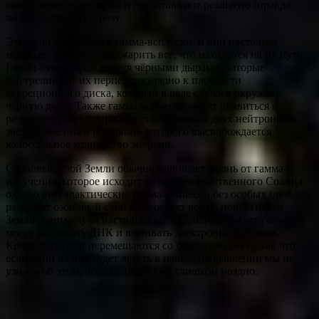
самом деле существуют и представляют реальную (правда
маловероятную) угрозу.
Эти лучи называются гамма-всплески, и они настолько
мощные, что могут поджарить всё, что находится на их пути.
Гамма-лучи порождаются чёрными дырами, которые
выстреливают их перпендикулярно к плоскости
аккреционного диска, который в ряде случаев окружает
чёрную дыру. Также гамма-всплески могут появиться в
результате разрушения или столкновения двух нейтронных
звёзд – явления в результате которого высвобождается
колоссальное количество энергии.
Озоновый слой Земли обычно защищает жизнь от гамма-
излучения, которое исходит от нашего собственного Солнца,
однако внегалактические гамма-всплески без особых проблем
разрушат озоновый слой и поджарят всё на поверхности
Земли. Гамма-лучи настолько высокоэнергичны, что они
могут разрывать ДНК и выбивать электроны из атомов.
Кроме того, они перемещаются со скоростью света, так что,
если один из них будет лететь в нашем направлении мы не
узнаем об этом, пока не будет уже слишком поздно.