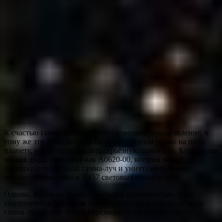
К счастью гамма-всплески – это довольно редкое явление, к
тому же эти лучи должны быть направлены прямо на нашу
планету, чтобы представлять серьёзную опасность. Ближайшая
чёрная дыра, известная как A0620-00, которая может
спровоцировать такой гамма-луч и уничтожить Землю
находится примерно в 3 457 световых годах от нас.
Однако, жизнь на Земле, с большей вероятностью, будет
уничтожена астероидом или изменением климата, нежели
гамма-лучом, так что не переживайте слишком сильно.