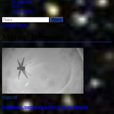
Разработки
НЛО
Карта сайта
Найти:
Главное меню
Метка:
Ingenuity
Новости
Ingenuity лишился одного из датчиков