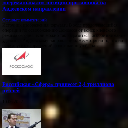
«перемалывали» позиции противника на
Авдеевском направлении
Оставьте комментарий
Источник изображения: topwar.ru В ходе продолжающейся
операции по освобождению Донбасса от войск киевского
режима сегодня, если можно так выразиться, особое внимание
уделялось Авдеевскому направлению. Несмотря на то, что на
ряде других направлений фронт давно ушёл на…
Российская «Сфера» принесет 2,4 триллиона
рублей
10.06.2022