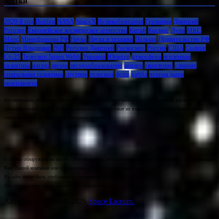
Метки
2020-й год
Boeing
NASA
SpaceX
Великобритания
Германия
Дмитрий
Рогозин
Европейское космическое агентство
Китай
Космос
Луна
МКС
Марс
Минoбороны РФ
Наука
Наука и техника
Польша
Правительство РФ
Путин Владимир
РАН
Рогозин Дмитрий
Роскосмос
Россия
США
Солнце
Су-25
Телескоп James Webb
Украина
Юпитер
атмосфера
вселенная
галактика
жизнь
звезда
звездообразование
кеплер
скопление
слияние
спиральная галактика
спутник
телескоп
фото
хаббл
черная дыра
экзопланета
Все материалы на данном сайте взяты из открытых источников и предоставляются исключительно в
ознакомительных целях. Права на материалы принадлежат их владельцам. Администрация сайта
ответственности за содержание материала не несет.
Если Вы обнаружили на нашем сайте материалы, которые нарушают авторские права, принадлежащие
Вам, Вашей компании или организации, пожалуйста, сообщите нам.
На сайте могут быть опубликованы материалы 18+!
При цитировании ссылка на источник обязательна.
Авторские права © 2026
Space Liceum.
.