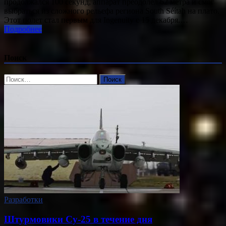
продолжался 100 секунд, аппарат преодолел 62 метра и смог
выбраться из сложного рельефа региона South Séítah на плато.
Этот полет стал первым для Ingenuity с 15 декабря.…
Подробнее
Поиск
Найти:
Разработки
Штурмовики Су-25 в течение дня