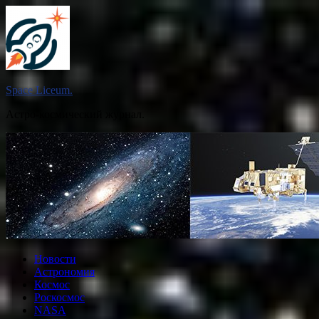
Перейти
к
содержимому
Space Liceum.
Астро-космический журнал.
Новости
Астрономия
Космос
Роскосмос
NASA