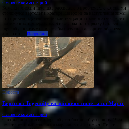
Оставьте комментарий
Команда миссии Ingenuity рассказала о проблемах, с которыми
столкнулся вертолет в кратере Йезеро из-за наступления зимы,
что привело к увеличению концентрации пыли в атмосфере и
понижению температуры. Это осложнило зарядку батарей
Ingenuity, поэтому на время был изменен алгоритм обогрева
аппарата.…
Подробнее
Новости
Вертолет Ingenuity возобновил полеты на Марсе
Оставьте комментарий
Специалисты миссии Ingenuity сообщили об успешном 19-м
полете, который совершил марсианский вертолет. Полет