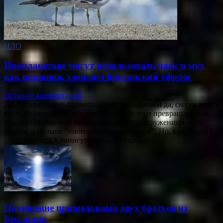
НЛО
Инопланетяне могут использовать чаек и мух
как шпионов, заявляет британский уфолог
Оставьте комментарий
Да, вы правильно прочитали этот заголовок и да, скорее всего
вы тоже подумали, что некоторые уфологи превращаются в
психов-параноиков, подозревая в своем окружении все
больше и больше "инопланетных шпионов". Но, как доказал
опыт Эрнеста Хэмингуэя, если вы страдаете…
Похищение пришельцами двух братьев из
Бразилии