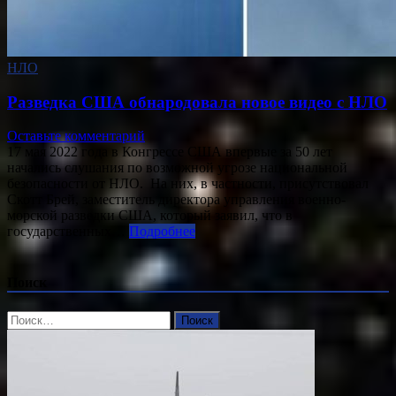
НЛО
Разведка США обнародовала новое видео с НЛО
Оставьте комментарий
17 мая 2022 года в Конгрессе США впервые за 50 лет
начались слушания по возможной угрозе национальной
безопасности от НЛО. На них, в частности, присутствовал
Скотт Брей, заместитель директора управления военно-
морской разведки США, который заявил, что в
государственных…
Подробнее
Поиск
Найти: