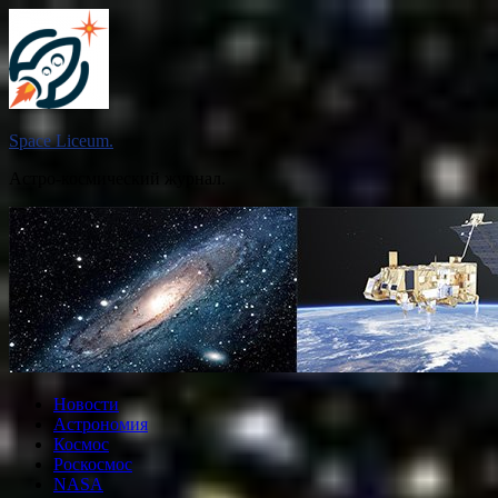
Перейти
к
содержимому
Space Liceum.
Астро-космический журнал.
Новости
Астрономия
Космос
Роскосмос
NASA