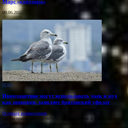
Марс «кентавра»
09.06.2022
НЛО
Инопланетяне могут использовать чаек и мух
как шпионов, заявляет британский уфолог
Оставьте комментарий
Да, вы правильно прочитали этот заголовок и да, скорее всего
вы тоже подумали, что некоторые уфологи превращаются в