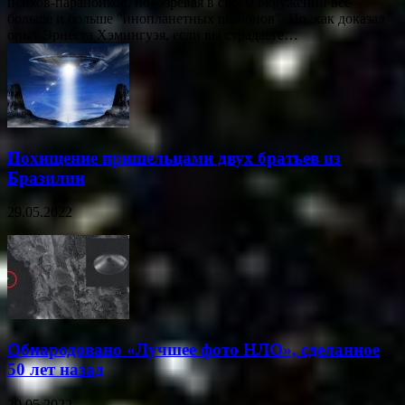
психов-параноиков, подозревая в своем окружении все
больше и больше "инопланетных шпионов". Но, как доказал
опыт Эрнеста Хэмингуэя, если вы страдаете…
Похищение пришельцами двух братьев из
Бразилии
29.05.2022
Обнародовано «Лучшее фото НЛО», сделанное
50 лет назад
29.05.2022