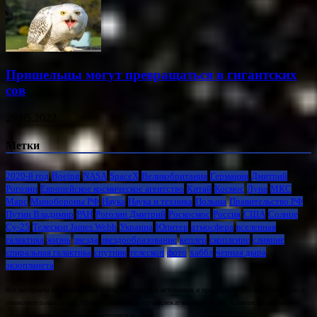
Пришельцы могут превращаться в гигантских
сов
29.05.2022
Метки
2020-й год
Boeing
NASA
SpaceX
Великобритания
Германия
Дмитрий
Рогозин
Европейское космическое агентство
Китай
Космос
Луна
МКС
Марс
Минoбороны РФ
Наука
Наука и техника
Польша
Правительство РФ
Путин Владимир
РАН
Рогозин Дмитрий
Роскосмос
Россия
США
Солнце
Су-25
Телескоп James Webb
Украина
Юпитер
атмосфера
вселенная
галактика
жизнь
звезда
звездообразование
кеплер
скопление
слияние
спиральная галактика
спутник
телескоп
фото
хаббл
черная дыра
экзопланета
Все материалы на данном сайте взяты из открытых источников и предоставляются исключительно в
ознакомительных целях. Права на материалы принадлежат их владельцам. Администрация сайта
ответственности за содержание материала не несет.