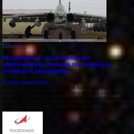
Разработки
Штурмовики Су-25 в течение дня
«перемалывали» позиции противника на
Авдеевском направлении
Оставьте комментарий
Источник изображения: topwar.ru В ходе продолжающейся
операции по освобождению Донбасса от войск киевского
режима сегодня, если можно так выразиться, особое внимание
уделялось Авдеевскому направлению. Несмотря на то, что на
ряде других направлений фронт давно ушёл на…