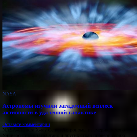
NASA
Астрономы изучили загадочный всплеск
активности в удаленной галактике
Оставьте комментарий
NASA-Chandra X-ray Center Астрономы из американского
Университета штата Огайо и других стран провели серию