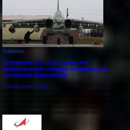
Разработки
Штурмовики Су-25 в течение дня
«перемалывали» позиции противника на
Авдеевском направлении
Оставьте комментарий
Источник изображения: topwar.ru В ходе продолжающейся
операции по освобождению Донбасса от войск киевского
режима сегодня, если можно так выразиться, особое внимание
уделялось Авдеевскому направлению. Несмотря на то, что на
ряде других направлений фронт давно ушёл на…