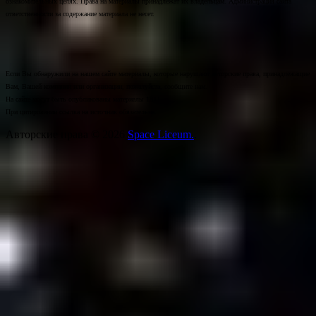
ознакомительных целях. Права на материалы принадлежат их владельцам. Администрация сайта
ответственности за содержание материала не несет.
Если Вы обнаружили на нашем сайте материалы, которые нарушают авторские права, принадлежащие
Вам, Вашей компании или организации, пожалуйста, сообщите нам.
На сайте могут быть опубликованы материалы 18+!
При цитировании ссылка на источник обязательна.
Авторские права © 2026
Space Liceum.
.