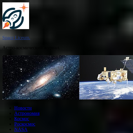
Перейти
к
содержимому
Space Liceum.
Астро-космический журнал.
Новости
Астрономия
Космос
Роскосмос
NASA