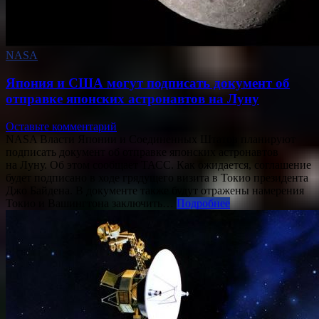
NASA
Япония и США могут подписать документ об
отправке японских астронавтов на Луну
Оставьте комментарий
NASA Власти Японии и Соединенных Штатов планируют
подписать документ об отправке японских астронавтов
на Луну. Об этом сообщает ТАСС. Как ожидается, соглашение
будет подписано в ходе грядущего визита в Токио президента
Джо Байдена. В документе также будут отражены намерения
Токио и Вашингтона заключить…
Подробнее