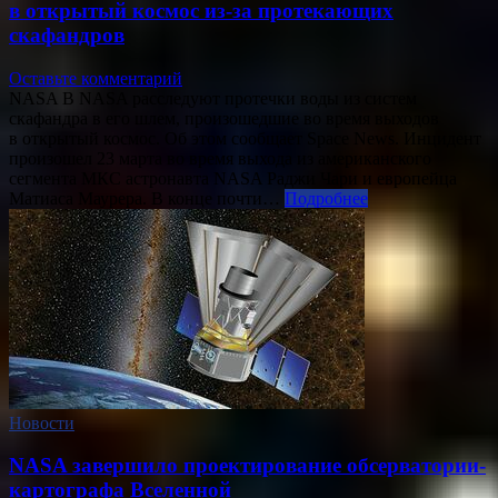
в открытый космос из-за протекающих
скафандров
Оставьте комментарий
NASA В NASA расследуют протечки воды из систем
скафандра в его шлем, произошедшие во время выходов
в открытый космос. Об этом сообщает Space News. Инцидент
произошел 23 марта во время выхода из американского
сегмента МКС астронавта NASA Раджи Чари и европейца
Матиаса Маурера. В конце почти…
Подробнее
Новости
NASA завершило проектирование обсерватории-
картографа Вселенной