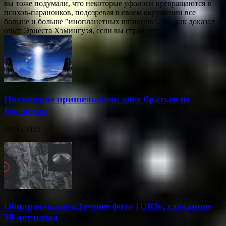
вы тоже подумали, что некоторые уфологи превращаются в
психов-параноиков, подозревая в своем окружении все
больше и больше "инопланетных шпионов". Но, как доказал
опыт Эрнеста Хэмингуэя, если вы страдаете…
Похищение пришельцами двух братьев из
Бразилии
29.05.2022
Обнародовано «Лучшее фото НЛО», сделанное
50 лет назад