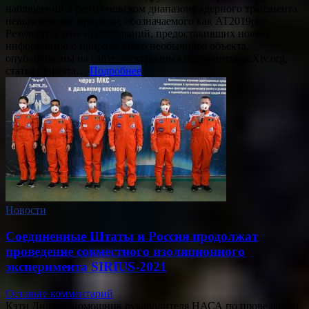
наблюдений в рентгеновском диапазоне ядерного транзиента
невыясненной природы, обозначаемого как AT2019pev.
Результаты этих исследований, предоставивших новую
информацию о природе этого необычного объекта,
опубликованы на сайте электронных препринтов arXiv.org,
статья принята…
Подробнее
Новости
Соединенные Штаты и Россия продолжат
проведение совместного изоляционного
эксперимента SIRIUS-2021
Оставьте комментарий
Кэти Лидерс, помощник руководителя НАСА по проведению