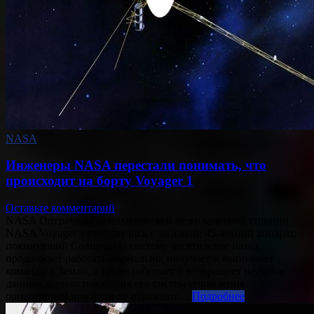
NASA
Инженеры NASA перестали понимать, что
происходит на борту Voyager 1
Оставьте комментарий
NASA Операторы автоматической межпланетной станции
NASA Voyager 1 столкнулись с загадкой: 45-летний аппарат,
покинувший Солнечную систему десятилетие назад,
продолжает работать нормально, получает и выполняет
команды с Земли, а также собирает и возвращает научные
данные, однако показания его систем управления
ориентацией при этом не отражают…
Подробнее