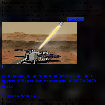
Командиром корабля корабля Crew Dragon в миссии Crew-7,
который отправится к мКС в 2023 году, станет астронавт
НАСА Жасмин Могбели, пилотом корабля станет астронавт
ESA из Дании — Андреас Могенсен. Имена еще двух членов
экипажа пока не известны. Это будет…
Подробнее
Новости
Аппараты для доставки на Землю образцов
грунта с Марса будут запущены в 2027 и 2028
годах
Оставьте комментарий
План по совместному проекту НАСА и ЕКА Mars Sample
Return (MSR) утвержден. Он включает в себя доставку