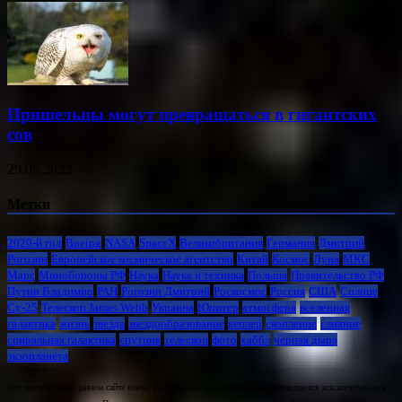
Пришельцы могут превращаться в гигантских
сов
29.05.2022
Метки
2020-й год
Boeing
NASA
SpaceX
Великобритания
Германия
Дмитрий
Рогозин
Европейское космическое агентство
Китай
Космос
Луна
МКС
Марс
Минoбороны РФ
Наука
Наука и техника
Польша
Правительство РФ
Путин Владимир
РАН
Рогозин Дмитрий
Роскосмос
Россия
США
Солнце
Су-25
Телескоп James Webb
Украина
Юпитер
атмосфера
вселенная
галактика
жизнь
звезда
звездообразование
кеплер
скопление
слияние
спиральная галактика
спутник
телескоп
фото
хаббл
черная дыра
экзопланета
Все материалы на данном сайте взяты из открытых источников и предоставляются исключительно в