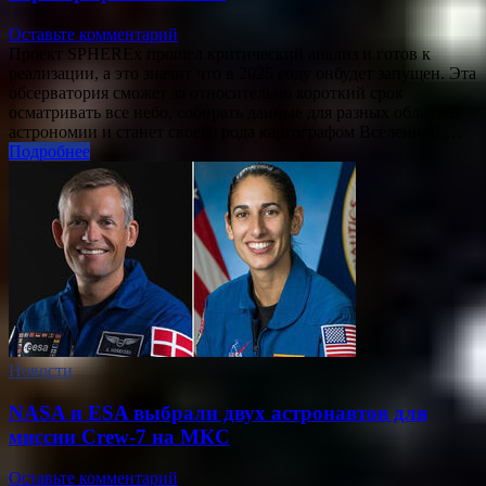
Оставьте комментарий
Проект SPHEREx прошел критический анализ и готов к
реализации, а это значит что в 2025 году онбудет запущен. Эта
обсерватория сможет за относительно короткий срок
осматривать все небо, собирать данные для разных областей
астрономии и станет своего рода картографом Вселенной.…
Подробнее
Новости
NASA и ESA выбрали двух астронавтов для
миссии Crew-7 на МКС
Оставьте комментарий