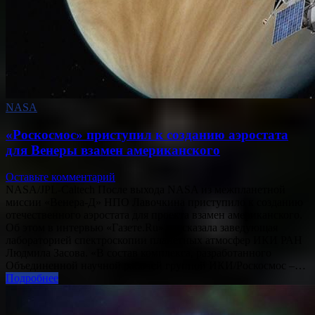
NASA
«Роскосмос» приступил к созданию аэростата
для Венеры взамен американского
Оставьте комментарий
NASA/JPL-Caltech После выхода NASA из межпланетной
миссии «Венера-Д» НПО Лавочкина приступило к созданию
отечественного аэростата для проекта взамен американского.
Об этом в интервью «Газете.Ru» рассказала заведующая
лабораторией спектроскопии планетных атмосфер ИКИ РАН
Людмила Засова. «В состав комплекса, разработанного
Объединенной научной рабочей группой ИКИ/Роскосмос –…
Подробнее