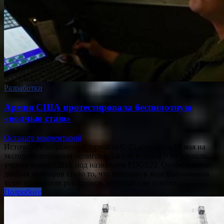
Разработки
Армия США протестировала беспилотную
«волчью стаю»
Оставьте комментарий
Источник изображения: topwar.ru С 25 апреля по 13 мая на
экспериментальном полигоне Дагуэй в штате Юта прошли
учения армии США под названием EDGE22. Особенностью
данных маневров стало то, что военные в ходе выполнения
задач применяли рой дронов, который уже успели…
Подробнее