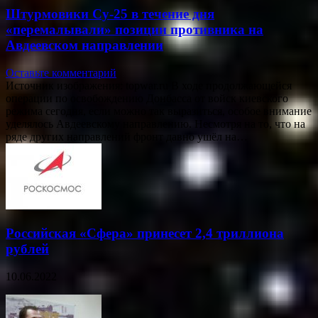
Штурмовики Су-25 в течение дня
«перемалывали» позиции противника на
Авдеевском направлении
Оставьте комментарий
Источник изображения: topwar.ru В ходе продолжающейся
операции по освобождению Донбасса от войск киевского
режима сегодня, если можно так выразиться, особое внимание
уделялось Авдеевскому направлению. Несмотря на то, что на
ряде других направлений фронт давно ушёл на…
Российская «Сфера» принесет 2,4 триллиона
рублей
10.06.2022