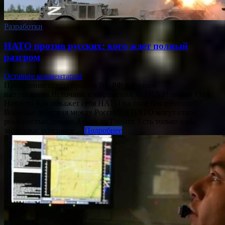
Разработки
НАТО против русских: кого ждет полный
разгром
Оставьте комментарий
Проведение спецоперации ВС РФ в южном
направлении.Источник изображения: © РИА Новости РИА
Новости Как покажет себя НАТО на поле боя с Россией?
Военные действия между Россией и НАТО могут стать
реальностью, пишет American Thinker. Есть только одна
загвоздка: успешное…
Подробнее