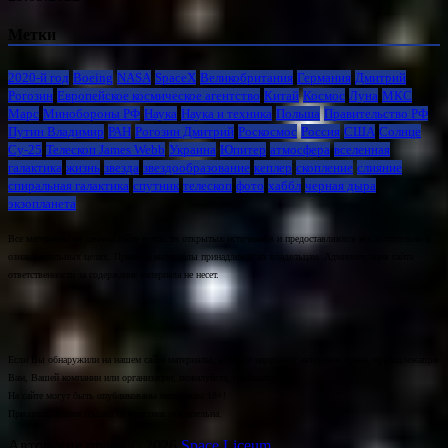
Метки
2020-й год
Boeing
NASA
SpaceX
Великобритания
Германия
Дмитрий
Рогозин
Европейское космическое агентство
Китай
Космос
Луна
МКС
Марс
Минoбороны РФ
Наука
Наука и техника
Польша
Правительство РФ
Путин Владимир
РАН
Рогозин Дмитрий
Роскосмос
Россия
США
Солнце
Су-25
Телескоп James Webb
Украина
Юпитер
атмосфера
вселенная
галактика
жизнь
звезда
звездообразование
кеплер
скопление
слияние
спиральная галактика
спутник
телескоп
фото
хаббл
черная дыра
экзопланета
Все материалы на данном сайте взяты из открытых источников и предоставляются исключительно в
ознакомительных целях. Права на материалы принадлежат их владельцам. Администрация сайта
ответственности за содержание материала не несет.
Если Вы обнаружили на нашем сайте материалы, которые нарушают авторские права, принадлежащие
Вам, Вашей компании или организации, пожалуйста, сообщите нам.
На сайте могут быть опубликованы материалы 18+!
При цитировании ссылка на источник обязательна.
Авторские права © 2026
Space Liceum.
.