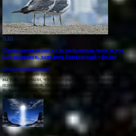
НЛО
Инопланетяне могут использовать чаек и мух
как шпионов, заявляет британский уфолог
Оставьте комментарий
Да, вы правильно прочитали этот заголовок и да, скорее всего
вы тоже подумали, что некоторые уфологи превращаются в
психов-параноиков, подозревая в своем окружении все
больше и больше "инопланетных шпионов". Но, как доказал
опыт Эрнеста Хэмингуэя, если вы страдаете…