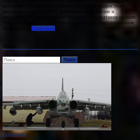
Vega.Источник изображения: aboutspacejornal Итальянская
компания Avio провела огневые испытания жидкостного
ракетного двигателя M10, работающего на метане и
кислороде. Об этом сообщает SpaceNews. Испытания прошли
5 мая на стенде полигона Сальто-ди-Квирра, расположенном
на острове…
Подробнее
Поиск
Найти:
Разработки