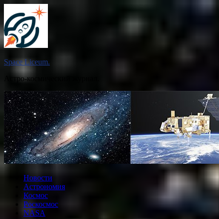
Перейти
к
содержимому
Space Liceum.
Астро-космический журнал.
Новости
Астрономия
Космос
Роскосмос
NASA