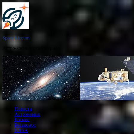
Перейти
к
содержимому
Space Liceum.
Астро-космический журнал.
Новости
Астрономия
Космос
Роскосмос
NASA