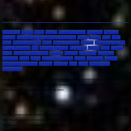
29.05.2022
Метки
2020-й год
Boeing
NASA
SpaceX
Великобритания
Германия
Дмитрий
Рогозин
Европейское космическое агентство
Китай
Космос
Луна
МКС
Марс
Минoбороны РФ
Наука
Наука и техника
Польша
Правительство РФ
Путин Владимир
РАН
Рогозин Дмитрий
Роскосмос
Россия
США
Солнце
Су-25
Телескоп James Webb
Украина
Юпитер
атмосфера
вселенная
галактика
жизнь
звезда
звездообразование
кеплер
скопление
слияние
спиральная галактика
спутник
телескоп
фото
хаббл
черная дыра
экзопланета
Все материалы на данном сайте взяты из открытых источников и предоставляются исключительно в
ознакомительных целях. Права на материалы принадлежат их владельцам. Администрация сайта
ответственности за содержание материала не несет.
Если Вы обнаружили на нашем сайте материалы, которые нарушают авторские права, принадлежащие
Вам, Вашей компании или организации, пожалуйста, сообщите нам.
На сайте могут быть опубликованы материалы 18+!
При цитировании ссылка на источник обязательна.