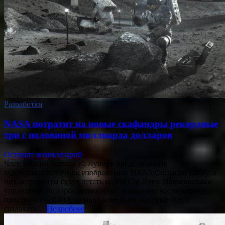
Разработки
NASA потратит на новые скафандры рекордные
три с половиной миллиарда долларов
Оставьте комментарий
Член миссии Artemis на Луне (в представлении
художника).Источник изображения: NASA Согласно плану, в
них астронавты будут летать на МКС и Луну. Национальное
управление по аэронавтике и исследованию космического
пространства США назвало компании, которые будут
создавать…
Подробнее