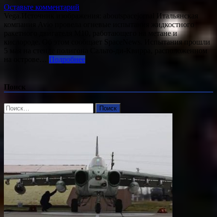
Оставьте комментарий
Vega.Источник изображения: aboutspacejornal Итальянская
компания Avio провела огневые испытания жидкостного
ракетного двигателя M10, работающего на метане и
кислороде. Об этом сообщает SpaceNews. Испытания прошли
5 мая на стенде полигона Сальто-ди-Квирра, расположенном
на острове…
Подробнее
Поиск
Найти: