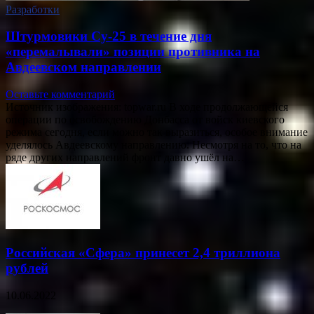
Разработки
Штурмовики Су-25 в течение дня
«перемалывали» позиции противника на
Авдеевском направлении
Оставьте комментарий
Источник изображения: topwar.ru В ходе продолжающейся
операции по освобождению Донбасса от войск киевского
режима сегодня, если можно так выразиться, особое внимание
уделялось Авдеевскому направлению. Несмотря на то, что на
ряде других направлений фронт давно ушёл на…
Российская «Сфера» принесет 2,4 триллиона
рублей
10.06.2022