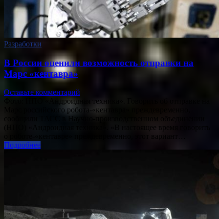
Разработки
В России оценили возможность отправки на
Марс «кентавра»
Оставьте комментарий
Фото: НПО «Андроидная техника». Говорить об отправке на
Марс российского робота-«кентавра» преждевременно,
сообщили ТАСС в Научно-производственном объединении
(НПО) «Андроидная техника». «В настоящее время говорить
о роботе-«кентавре» преждевременно, этот вариант…
Подробнее