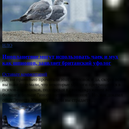
НЛО
Инопланетяне могут использовать чаек и мух
как шпионов, заявляет британский уфолог
Оставьте комментарий
Да, вы правильно прочитали этот заголовок и да, скорее всего
вы тоже подумали, что некоторые уфологи превращаются в
психов-параноиков, подозревая в своем окружении все
больше и больше "инопланетных шпионов". Но, как доказал
опыт Эрнеста Хэмингуэя, если вы страдаете…