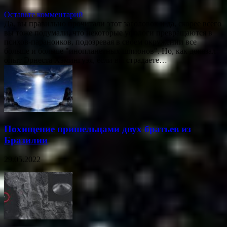
Оставьте комментарий
Да, вы правильно прочитали этот заголовок и да, скорее всего
вы тоже подумали, что некоторые уфологи превращаются в
психов-параноиков, подозревая в своем окружении все
больше и больше "инопланетных шпионов". Но, как доказал
опыт Эрнеста Хэмингуэя, если вы страдаете…
Похищение пришельцами двух братьев из
Бразилии
29.05.2022