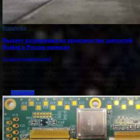
Разработки
Выдачу разрешения на производство запчастей
Boeing в России оценили
Оставьте комментарий
Источник изображения: Фото: Global Look Press/dpa/Harald
Tittel Россия не может законно производить запчасти для
Airbus и Boeing, так как для этого необходима лицензия от
компании-производителя, заявил гендиректор ассоциации
гражданской авиации «Аэропорт» Виктор Горбачев. В беседе
с…
Подробнее