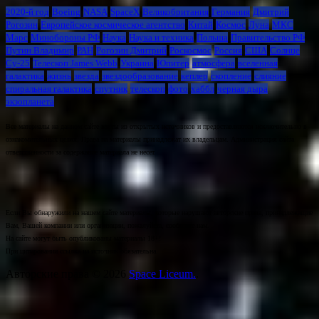
2020-й год
Boeing
NASA
SpaceX
Великобритания
Германия
Дмитрий
Рогозин
Европейское космическое агентство
Китай
Космос
Луна
МКС
Марс
Минoбороны РФ
Наука
Наука и техника
Польша
Правительство РФ
Путин Владимир
РАН
Рогозин Дмитрий
Роскосмос
Россия
США
Солнце
Су-25
Телескоп James Webb
Украина
Юпитер
атмосфера
вселенная
галактика
жизнь
звезда
звездообразование
кеплер
скопление
слияние
спиральная галактика
спутник
телескоп
фото
хаббл
черная дыра
экзопланета
Все материалы на данном сайте взяты из открытых источников и предоставляются исключительно в
ознакомительных целях. Права на материалы принадлежат их владельцам. Администрация сайта
ответственности за содержание материала не несет.
Если Вы обнаружили на нашем сайте материалы, которые нарушают авторские права, принадлежащие
Вам, Вашей компании или организации, пожалуйста, сообщите нам.
На сайте могут быть опубликованы материалы 18+!
При цитировании ссылка на источник обязательна.
Авторские права © 2026
Space Liceum.
.