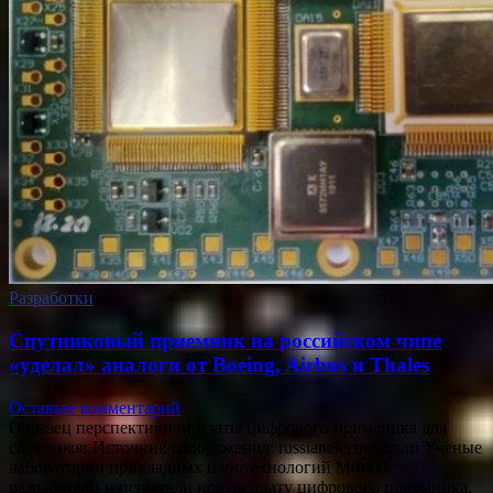
Разработки
Спутниковый приемник на российском чипе
«уделал» аналоги от Boeing, Airbus и Thales
Оставьте комментарий
Образец перспективной платы цифрового применика для
спутников.Источник изображения: russianelectronics.ru Ученые
лаборатории прикладных нанотехнологий МФТИ
разработали и испытали новую плату цифрового приемника,