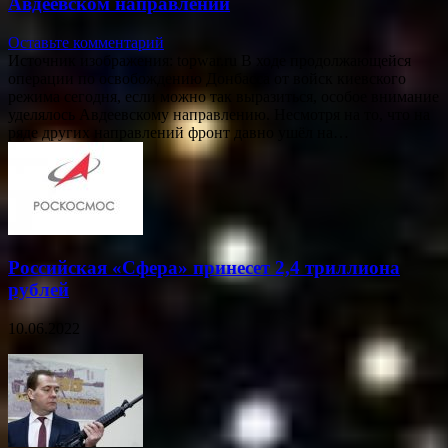
Авдеевском направлении
Оставьте комментарий
Источник изображения: topwar.ru В ходе продолжающейся
операции по освобождению Донбасса от войск киевского
режима сегодня, если можно так выразиться, особое внимание
уделялось Авдеевскому направлению. Несмотря на то, что на
ряде других направлений фронт давно ушёл на…
Российская «Сфера» принесет 2,4 триллиона
рублей
10.06.2022