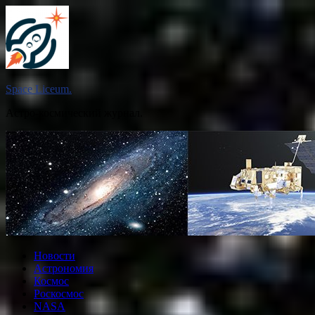
Перейти
к
содержимому
Space Liceum.
Астро-космический журнал.
Новости
Астрономия
Космос
Роскосмос
NASA