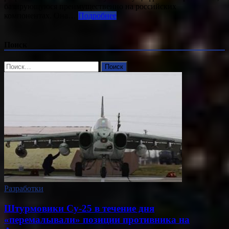
базирующуюся преимущественно на российских
компонентах. Она…
Подробнее
Поиск
Найти:
Разработки
Штурмовики Су-25 в течение дня
«перемалывали» позиции противника на