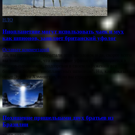
НЛО
Инопланетяне могут использовать чаек и мух
как шпионов, заявляет британский уфолог
Оставьте комментарий
Да, вы правильно прочитали этот заголовок и да, скорее всего
вы тоже подумали, что некоторые уфологи превращаются в
психов-параноиков, подозревая в своем окружении все
больше и больше "инопланетных шпионов". Но, как доказал
опыт Эрнеста Хэмингуэя, если вы страдаете…
Похищение пришельцами двух братьев из
Бразилии